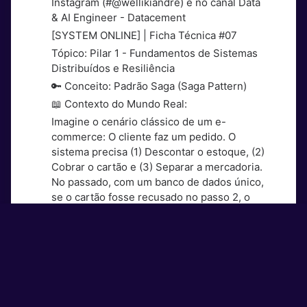
Instagram (#@wellikiandre) e no canal Data
& AI Engineer - Datacement
[SYSTEM ONLINE] | Ficha Técnica #07
Tópico: Pilar 1 - Fundamentos de Sistemas
Distribuídos e Resiliência
🔑 Conceito: Padrão Saga (Saga Pattern)
📖 Contexto do Mundo Real:
Imagine o cenário clássico de um e-
commerce: O cliente faz um pedido. O
sistema precisa (1) Descontar o estoque, (2)
Cobrar o cartão e (3) Separar a mercadoria.
No passado, com um banco de dados único,
se o cartão fosse recusado no passo 2, o
banco fazia um ROLLBACK mágico e o
estoque voltava ao normal. Mas hoje,
Estoque e Pagamento são microsserviços
diferentes com bancos separados. Como
desfazer o passo 1 se o passo 2 falhar, sem
travar o sistema inteiro?
Definição Técnica: