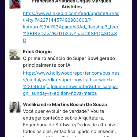
Francisco Aristides Chgas Marques
Aristides
https://www.linkedin.com/feed/update/urnac
tivity:7422714457492983808/?
lipi=urn%3Ali%3Apage%3Ad_flagship3_feed
%3BfBVDZ%2BZtTb2dvYhadCKSRQ%3D%3
D
Erick Giorgio
O primeiro anúncio do Super Bowl gerado
principalmente por IA
https://www.hollywoodreporter.com/busines
s/digital/svedka-super-bowl-ad-ai-watch-
12364936[…]dium=newsletter&utm_campai
gn=sunday-s-edition-nova-marca
Wellikiandre Martins Bosich De Souza
Você quer evoluir de verdade? Vou te
entregar conteúdo sobre Arquitetura,
Engenharia de Software/Dados de alto nível
todos os dias, então fica ligado no linkedin,