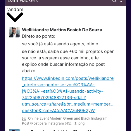
Data Hackers
random
Wellikiandre Martins Bosich De Souza
Direto ao ponto:
se você já está usando agents, ótimo.
se não está, saiba que +60 mil projetos open
source já seguem esse caminho, e te
explico onde buscar informação no post
abaixo.
https://www.linkedin.com/posts/wellikiandre
_direto-ao-ponto-se-voc%C3%AA-
j%C3%A1-est%C3%A1-usando-activity-
7422598702948827136-s0aL?
utm
_source=share&utm_
medium=member_
desktop&rcm=ACoAACVzuN0B2yW
Online Event Modern Green and Black Instagram
Post (Post para Instagram (45)) (1).png