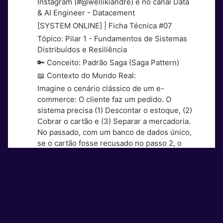
Instagram (#@wellikiandre) e no canal Data
& AI Engineer - Datacement
[SYSTEM ONLINE] | Ficha Técnica #07
Tópico: Pilar 1 - Fundamentos de Sistemas
Distribuídos e Resiliência
🔑 Conceito: Padrão Saga (Saga Pattern)
📖 Contexto do Mundo Real:
Imagine o cenário clássico de um e-
commerce: O cliente faz um pedido. O
sistema precisa (1) Descontar o estoque, (2)
Cobrar o cartão e (3) Separar a mercadoria.
No passado, com um banco de dados único,
se o cartão fosse recusado no passo 2, o
banco fazia um ROLLBACK mágico e o
estoque voltava ao normal. Mas hoje,
Estoque e Pagamento são microsserviços
diferentes com bancos separados. Como
desfazer o passo 1 se o passo 2 falhar, sem
travar o sistema inteiro?
Definição Técnica: