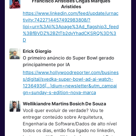
Francisco Aristides Chgas Marques
Aristides
https://www.linkedin.com/feed/update/urnac
tivity:7422714457492983808/?
lipi=urn%3Ali%3Apage%3Ad_flagship3_feed
%3BfBVDZ%2BZtTb2dvYhadCKSRQ%3D%3
D
Erick Giorgio
O primeiro anúncio do Super Bowl gerado
principalmente por IA
https://www.hollywoodreporter.com/busines
s/digital/svedka-super-bowl-ad-ai-watch-
12364936[…]dium=newsletter&utm_campai
gn=sunday-s-edition-nova-marca
Wellikiandre Martins Bosich De Souza
Você quer evoluir de verdade? Vou te
entregar conteúdo sobre Arquitetura,
Engenharia de Software/Dados de alto nível
todos os dias, então fica ligado no linkedin,