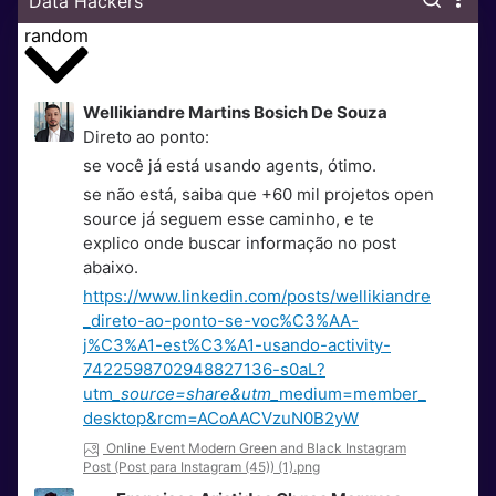
Data Hackers
random
Wellikiandre Martins Bosich De Souza
Direto ao ponto:
se você já está usando agents, ótimo.
se não está, saiba que +60 mil projetos open
source já seguem esse caminho, e te
explico onde buscar informação no post
abaixo.
https://www.linkedin.com/posts/wellikiandre
_direto-ao-ponto-se-voc%C3%AA-
j%C3%A1-est%C3%A1-usando-activity-
7422598702948827136-s0aL?
utm
_source=share&utm_
medium=member_
desktop&rcm=ACoAACVzuN0B2yW
Online Event Modern Green and Black Instagram
Post (Post para Instagram (45)) (1).png