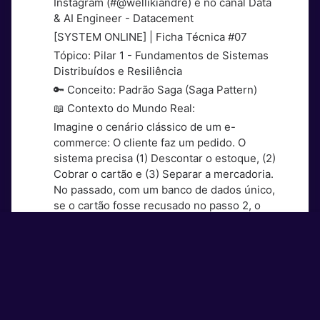
Instagram (#@wellikiandre) e no canal Data
& AI Engineer - Datacement
[SYSTEM ONLINE] | Ficha Técnica #07
Tópico: Pilar 1 - Fundamentos de Sistemas
Distribuídos e Resiliência
🔑 Conceito: Padrão Saga (Saga Pattern)
📖 Contexto do Mundo Real:
Imagine o cenário clássico de um e-
commerce: O cliente faz um pedido. O
sistema precisa (1) Descontar o estoque, (2)
Cobrar o cartão e (3) Separar a mercadoria.
No passado, com um banco de dados único,
se o cartão fosse recusado no passo 2, o
banco fazia um ROLLBACK mágico e o
estoque voltava ao normal. Mas hoje,
Estoque e Pagamento são microsserviços
diferentes com bancos separados. Como
desfazer o passo 1 se o passo 2 falhar, sem
travar o sistema inteiro?
Definição Técnica: