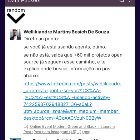
Data Hackers
random
Wellikiandre Martins Bosich De Souza
Direto ao ponto:
se você já está usando agents, ótimo.
se não está, saiba que +60 mil projetos open
source já seguem esse caminho, e te
explico onde buscar informação no post
abaixo.
https://www.linkedin.com/posts/wellikiandre
_direto-ao-ponto-se-voc%C3%AA-
j%C3%A1-est%C3%A1-usando-activity-
7422598702948827136-s0aL?
utm
_source=share&utm_
medium=member_
desktop&rcm=ACoAACVzuN0B2yW
Online Event Modern Green and Black Instagram
Post (Post para Instagram (45)) (1).png