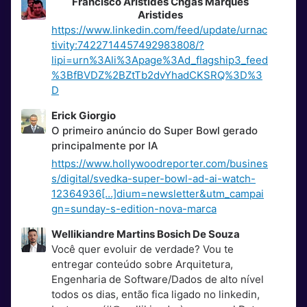
Francisco Aristides Chgas Marques
Aristides
https://www.linkedin.com/feed/update/urnac
tivity:7422714457492983808/?
lipi=urn%3Ali%3Apage%3Ad_flagship3_feed
%3BfBVDZ%2BZtTb2dvYhadCKSRQ%3D%3
D
Erick Giorgio
O primeiro anúncio do Super Bowl gerado
principalmente por IA
https://www.hollywoodreporter.com/busines
s/digital/svedka-super-bowl-ad-ai-watch-
12364936[…]dium=newsletter&utm_campai
gn=sunday-s-edition-nova-marca
Wellikiandre Martins Bosich De Souza
Você quer evoluir de verdade? Vou te
entregar conteúdo sobre Arquitetura,
Engenharia de Software/Dados de alto nível
todos os dias, então fica ligado no linkedin,