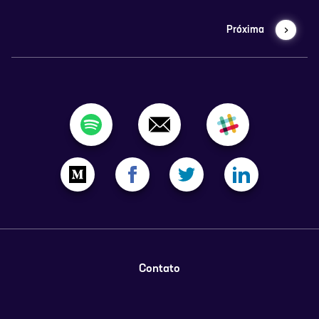
⁠⁠⁠⁠⁠⁠⁠⁠⁠⁠⁠⁠⁠⁠⁠⁠⁠⁠⁠⁠⁠⁠⁠⁠⁠⁠⁠⁠⁠⁠⁠⁠https://www.datahackers.news/⁠⁠⁠⁠⁠⁠⁠⁠⁠⁠⁠⁠⁠⁠⁠⁠⁠⁠⁠⁠⁠⁠⁠⁠⁠⁠⁠⁠⁠⁠⁠⁠
Próxima
Conheça nossos comentaristas do Data Hackers News:
⁠⁠⁠⁠⁠⁠⁠⁠⁠⁠⁠⁠⁠⁠⁠⁠⁠⁠⁠⁠⁠⁠⁠⁠⁠⁠⁠⁠Monique Femme⁠⁠⁠⁠⁠⁠⁠⁠⁠⁠⁠⁠⁠⁠⁠⁠⁠⁠⁠⁠⁠⁠⁠⁠⁠⁠⁠⁠⁠
Demais canais do Data Hackers:
⁠⁠⁠⁠⁠⁠⁠⁠⁠⁠⁠⁠⁠⁠⁠⁠⁠⁠⁠⁠⁠⁠⁠⁠⁠⁠⁠⁠⁠⁠⁠⁠Site⁠⁠⁠⁠⁠⁠⁠⁠⁠⁠⁠⁠⁠⁠⁠⁠⁠⁠⁠⁠⁠⁠⁠⁠⁠⁠⁠⁠⁠⁠⁠⁠
⁠⁠⁠⁠⁠⁠⁠⁠⁠⁠⁠⁠⁠⁠⁠⁠⁠⁠⁠⁠⁠⁠⁠⁠⁠⁠⁠⁠⁠⁠⁠⁠Linkedin⁠⁠⁠⁠⁠⁠⁠⁠⁠⁠⁠⁠⁠⁠⁠⁠⁠⁠⁠⁠⁠⁠⁠⁠⁠⁠⁠⁠⁠⁠⁠⁠
⁠⁠⁠⁠⁠⁠⁠⁠⁠⁠⁠⁠⁠⁠⁠⁠⁠⁠⁠⁠⁠⁠⁠⁠⁠⁠⁠⁠⁠⁠⁠⁠Instagram⁠⁠⁠⁠⁠⁠⁠⁠⁠⁠⁠⁠⁠⁠⁠⁠⁠⁠⁠⁠⁠⁠⁠⁠⁠⁠⁠⁠⁠⁠⁠⁠
Contato
⁠⁠⁠⁠⁠⁠⁠⁠⁠⁠⁠⁠⁠⁠⁠⁠⁠⁠⁠⁠⁠⁠⁠⁠⁠⁠⁠⁠⁠⁠⁠⁠Tik Tok⁠⁠⁠⁠⁠⁠⁠⁠⁠⁠⁠⁠⁠⁠⁠⁠⁠⁠⁠⁠⁠⁠⁠⁠⁠⁠⁠⁠⁠⁠⁠⁠
⁠⁠⁠⁠⁠⁠⁠⁠⁠⁠⁠⁠⁠⁠⁠⁠⁠⁠⁠⁠⁠⁠⁠⁠⁠⁠⁠⁠⁠⁠⁠⁠You Tube⁠⁠⁠⁠⁠⁠⁠⁠⁠⁠⁠⁠⁠⁠⁠⁠⁠⁠⁠⁠⁠⁠⁠⁠⁠⁠⁠⁠⁠⁠⁠