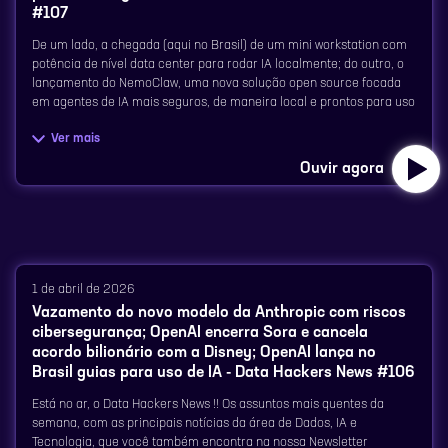
#107
De um lado, a chegada (aqui no Brasil) de um mini workstation com
potência de nível data center para rodar IA localmente; do outro, o
lançamento do NemoClaw, uma nova solução open source focada
em agentes de IA mais seguros, de maneira local e prontos para uso
corporativo.
Ver mais
Ouvir agora
Aperte o play e ouça agora, o Data Hackers News dessa semana !
Para saber tudo sobre o que está acontecendo na área de dados, se
inscreva na Newsletter semanal: ⁠⁠⁠⁠⁠⁠⁠⁠⁠⁠⁠⁠⁠⁠⁠⁠⁠⁠⁠⁠⁠⁠⁠⁠⁠⁠⁠⁠⁠⁠⁠⁠https://www.datahackers.news/
1 de abril de 2026
Conheça nossos comentaristas do Data Hackers News: ⁠⁠⁠⁠⁠⁠⁠⁠⁠⁠⁠⁠⁠⁠⁠⁠⁠⁠⁠⁠⁠⁠⁠⁠⁠⁠⁠⁠
Vazamento do novo modelo da Anthropic com riscos
cibersegurança; OpenAI encerra Sora e cancela
Monique Femme⁠⁠⁠⁠⁠⁠⁠⁠⁠⁠⁠⁠⁠⁠⁠⁠⁠⁠⁠⁠⁠⁠⁠⁠⁠⁠⁠⁠⁠, Lider Executiva do Data Hackers, e
acordo bilionário com a Disney; OpenAI lança no
Brasil guias para uso de IA - Data Hackers News #106
Leon Sólon Especialista em Inteligência Artificial Aplicada.
Está no ar, o Data Hackers News !! Os assuntos mais quentes da
semana, com as principais notícias da área de Dados, IA e
Tecnologia, que você também encontra na nossa Newsletter
⁠Matérias/assuntos comentados: