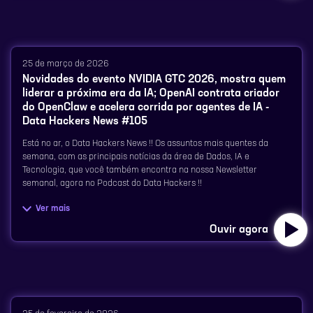
A partir do paper “Your Spending Needs Attention: Modeling
⁠⁠⁠⁠⁠⁠⁠⁠⁠⁠⁠⁠⁠⁠⁠⁠⁠⁠⁠⁠⁠⁠⁠⁠⁠⁠⁠⁠⁠⁠⁠⁠Linkedin⁠⁠⁠⁠⁠⁠⁠⁠⁠⁠⁠⁠⁠⁠⁠⁠⁠⁠⁠⁠⁠⁠⁠⁠⁠⁠⁠⁠⁠⁠⁠⁠
Financial Habits with Transformers”, conversamos sobre a tese por
trás do nuFormer — um modelo fundacional criado para transformar
sequências de transações, dados comportamentais e sinais
25 de março de 2026
⁠⁠⁠⁠⁠⁠⁠⁠⁠⁠⁠⁠⁠⁠⁠⁠⁠⁠⁠⁠⁠⁠⁠⁠⁠⁠⁠⁠⁠⁠⁠⁠Instagram⁠⁠⁠⁠⁠⁠⁠⁠⁠⁠⁠⁠⁠⁠⁠⁠⁠⁠⁠⁠⁠⁠⁠⁠⁠⁠⁠⁠⁠⁠⁠⁠
multimodais em representações ricas que podem ser usadas em
Novidades do evento NVIDIA GTC 2026, mostra quem
diferentes aplicações dentro do banco.
liderar a próxima era da IA; OpenAI contrata criador
⁠⁠⁠⁠⁠⁠⁠⁠⁠⁠⁠⁠⁠⁠⁠⁠⁠⁠⁠⁠⁠⁠⁠⁠⁠⁠⁠⁠⁠⁠⁠⁠Tik Tok⁠⁠⁠⁠⁠⁠⁠⁠⁠⁠⁠⁠⁠⁠⁠⁠⁠⁠⁠⁠⁠⁠⁠⁠⁠⁠⁠⁠⁠⁠⁠⁠
do OpenClaw e acelera corrida por agentes de IA -
Um episódio para quem curte entender como empresas de
Data Hackers News #105
referência estão aplicando modelos fundacionais fora do óbvio — e o
⁠⁠⁠⁠⁠⁠⁠⁠⁠⁠⁠⁠⁠⁠⁠⁠⁠⁠⁠⁠⁠⁠⁠⁠⁠⁠⁠⁠⁠⁠⁠⁠You Tube⁠⁠⁠⁠⁠⁠⁠⁠⁠⁠⁠⁠⁠⁠⁠⁠⁠⁠⁠⁠⁠⁠⁠⁠⁠⁠⁠⁠⁠⁠⁠
Está no ar, o Data Hackers News !! Os assuntos mais quentes da
que isso ensina sobre o futuro da IA no mercado financeiro.
semana, com as principais notícias da área de Dados, IA e
Tecnologia, que você também encontra na nossa Newsletter
Participantes:
semanal, agora no Podcast do Data Hackers !!
Ver mais
Arissa Yoshida (Toki), Engenheira de ML no Nubank
Aperte o play e ouça agora, o Data Hackers News dessa semana!
Ouvir agora
Rafael Celente, Engenheiro de ML no Nubank
Para saber tudo sobre o que está acontecendo na área de dados, se
inscreva na Newsletter semanal:
Monique Femme (Data Hackers)
⁠⁠⁠⁠⁠⁠⁠⁠⁠⁠⁠⁠⁠⁠⁠⁠⁠⁠⁠⁠⁠⁠⁠⁠⁠⁠⁠⁠⁠⁠⁠⁠⁠https://www.datahackers.news/⁠⁠⁠⁠⁠⁠⁠⁠⁠⁠⁠⁠⁠⁠⁠⁠⁠⁠⁠⁠⁠⁠⁠⁠⁠⁠⁠⁠⁠⁠⁠⁠⁠