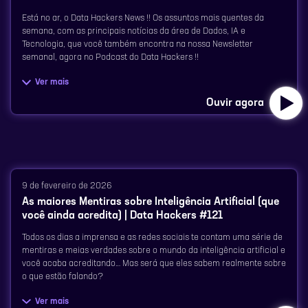
Está no ar, o Data Hackers News !! Os assuntos mais quentes da
Building Nubank: https://building.nubank.com/
semana, com as principais notícias da área de Dados, IA e
Demais canais do Data Hackers:
Tecnologia, que você também encontra na nossa Newsletter
semanal, agora no Podcast do Data Hackers !!
⁠⁠⁠⁠⁠⁠⁠⁠⁠⁠⁠⁠⁠⁠⁠⁠⁠⁠⁠⁠⁠⁠⁠⁠⁠⁠⁠⁠⁠⁠⁠⁠Site⁠⁠⁠⁠⁠⁠⁠⁠⁠⁠⁠⁠⁠⁠⁠⁠⁠⁠⁠⁠⁠⁠⁠⁠⁠⁠⁠⁠⁠⁠⁠⁠
Ver mais
Aperte o play e ouça agora, o Data Hackers News dessa semana !
Ouvir agora
⁠⁠⁠⁠⁠⁠⁠⁠⁠⁠⁠⁠⁠⁠⁠⁠⁠⁠⁠⁠⁠⁠⁠⁠⁠⁠⁠⁠⁠⁠⁠⁠Linkedin⁠⁠⁠⁠⁠⁠⁠⁠⁠⁠⁠⁠⁠⁠⁠⁠⁠⁠⁠⁠⁠⁠⁠⁠⁠⁠⁠⁠⁠⁠⁠⁠
Para saber tudo sobre o que está acontecendo na área de dados, se
⁠⁠⁠⁠⁠⁠⁠⁠⁠⁠⁠⁠⁠⁠⁠⁠⁠⁠⁠⁠⁠⁠⁠⁠⁠⁠⁠⁠⁠⁠⁠⁠Instagram⁠⁠⁠⁠⁠⁠⁠⁠⁠⁠⁠⁠⁠⁠⁠⁠⁠⁠⁠⁠⁠⁠⁠⁠⁠⁠⁠⁠⁠⁠⁠⁠
inscreva na Newsletter semanal:
⁠⁠⁠⁠⁠⁠⁠⁠⁠⁠⁠⁠⁠⁠⁠⁠⁠⁠⁠⁠⁠⁠⁠⁠⁠⁠⁠⁠⁠⁠⁠⁠Tik Tok⁠⁠⁠⁠⁠⁠⁠⁠⁠⁠⁠⁠⁠⁠⁠⁠⁠⁠⁠⁠⁠⁠⁠⁠⁠⁠⁠⁠⁠⁠⁠⁠
⁠⁠⁠⁠⁠⁠⁠⁠⁠⁠⁠⁠⁠⁠⁠⁠⁠⁠⁠⁠⁠⁠⁠⁠⁠⁠⁠⁠⁠⁠⁠⁠https://www.datahackers.news/⁠⁠⁠⁠⁠⁠⁠⁠⁠⁠⁠⁠⁠⁠⁠⁠⁠⁠⁠⁠⁠⁠⁠⁠⁠⁠⁠⁠⁠⁠⁠⁠
9 de fevereiro de 2026
As maiores Mentiras sobre Inteligência Artificial (que
⁠⁠⁠⁠⁠⁠⁠⁠⁠⁠⁠⁠⁠⁠⁠⁠⁠⁠⁠⁠⁠⁠⁠⁠⁠⁠⁠⁠⁠⁠⁠⁠You Tube⁠⁠⁠⁠⁠⁠⁠⁠⁠⁠⁠⁠⁠⁠⁠⁠⁠⁠⁠⁠⁠⁠⁠⁠⁠⁠⁠⁠⁠⁠⁠
Conheça nossos comentaristas do Data Hackers News:
você ainda acredita) | Data Hackers #121
Todos os dias a imprensa e as redes sociais te contam uma série de
⁠⁠⁠⁠⁠⁠⁠⁠⁠⁠⁠⁠⁠⁠⁠⁠⁠⁠⁠⁠⁠⁠⁠⁠⁠⁠⁠⁠Monique Femme⁠⁠⁠⁠⁠⁠⁠⁠⁠⁠⁠⁠⁠⁠⁠⁠⁠⁠⁠⁠⁠⁠⁠⁠⁠⁠⁠⁠⁠
mentiras e meias verdades sobre o mundo da inteligência artificial e
você acaba acreditando… Mas será que eles sabem realmente sobre
o que estão falando?
Demais canais do Data Hackers:
Ver mais