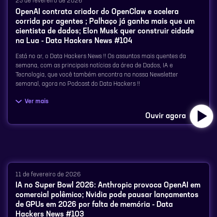
25 de fevereiro de 2026
Paulo Vasconcellos (Data Hackers)
OpenAI contrata criador do OpenClaw e acelera
Conheça nossos comentaristas do Data Hackers News:
corrida por agentes ; Palhaço já ganha mais que um
cientista de dados; Elon Musk quer construir cidade
Sobre o Nu
na Lua - Data Hackers News #104
⁠⁠⁠⁠⁠⁠⁠⁠⁠⁠⁠⁠⁠⁠⁠⁠⁠⁠⁠⁠⁠⁠⁠⁠⁠⁠⁠⁠⁠Monique Femme⁠⁠⁠⁠⁠⁠⁠⁠⁠⁠⁠⁠⁠⁠⁠⁠⁠⁠⁠⁠⁠⁠⁠⁠⁠⁠⁠⁠⁠⁠
Está no ar, o Data Hackers News !! Os assuntos mais quentes da
O Nu é uma das maiores plataformas de serviços financeiros digitais
semana, com as principais notícias da área de Dados, IA e
do mundo, atendendo a 131 milhões de clientes no Brasil, México e
Demais canais do Data Hackers:
Tecnologia, que você também encontra na nossa Newsletter
Colômbia. A empresa tem liderado uma transformação na indústria,
semanal, agora no Podcast do Data Hackers !!
usando dados e tecnologia proprietária para desenvolver produtos e
⁠⁠⁠⁠⁠⁠⁠⁠⁠⁠⁠⁠⁠⁠⁠⁠⁠⁠⁠⁠⁠⁠⁠⁠⁠⁠⁠⁠⁠⁠⁠⁠⁠Site⁠⁠⁠⁠⁠⁠⁠⁠⁠⁠⁠⁠⁠⁠⁠⁠⁠⁠⁠⁠⁠⁠⁠⁠⁠⁠⁠⁠⁠⁠⁠⁠⁠
serviços inovadores.
Ver mais
Aperte o play e ouça agora, o Data Hackers News dessa semana!
Ouvir agora
⁠⁠⁠⁠⁠⁠⁠⁠⁠⁠⁠⁠⁠⁠⁠⁠⁠⁠⁠⁠⁠⁠⁠⁠⁠⁠⁠⁠⁠⁠⁠⁠⁠Linkedin⁠⁠⁠⁠⁠⁠⁠⁠⁠⁠⁠⁠⁠⁠⁠⁠⁠⁠⁠⁠⁠⁠⁠⁠⁠⁠⁠⁠⁠⁠⁠⁠⁠
Vagas abertas: https://sou.nu/datahackersep122
Para saber tudo sobre o que está acontecendo na área de dados, se
⁠⁠⁠⁠⁠⁠⁠⁠⁠⁠⁠⁠⁠⁠⁠⁠⁠⁠⁠⁠⁠⁠⁠⁠⁠⁠⁠⁠⁠⁠⁠⁠⁠Instagram⁠⁠⁠⁠⁠⁠⁠⁠⁠⁠⁠⁠⁠⁠⁠⁠⁠⁠⁠⁠⁠⁠⁠⁠⁠⁠⁠⁠⁠⁠⁠⁠⁠
inscreva na Newsletter semanal:
Links citados no episódio:
⁠⁠⁠⁠⁠⁠⁠⁠⁠⁠⁠⁠⁠⁠⁠⁠⁠⁠⁠⁠⁠⁠⁠⁠⁠⁠⁠⁠⁠⁠⁠⁠⁠Tik Tok⁠⁠⁠⁠⁠⁠⁠⁠⁠⁠⁠⁠⁠⁠⁠⁠⁠⁠⁠⁠⁠⁠⁠⁠⁠⁠⁠⁠⁠⁠⁠⁠⁠
⁠⁠⁠⁠⁠⁠⁠⁠⁠⁠⁠⁠⁠⁠⁠⁠⁠⁠⁠⁠⁠⁠⁠⁠⁠⁠⁠⁠⁠⁠⁠⁠https://www.datahackers.news/⁠⁠⁠⁠⁠⁠⁠⁠⁠⁠⁠⁠⁠⁠⁠⁠⁠⁠⁠⁠⁠⁠⁠⁠⁠⁠⁠⁠⁠⁠⁠⁠
Paper: Your Spending Needs Attention: Modeling Financial Habits
11 de fevereiro de 2026
with Transformers
IA no Super Bowl 2026: Anthropic provoca OpenAI em
⁠⁠⁠⁠⁠⁠⁠⁠⁠⁠⁠⁠⁠⁠⁠⁠⁠⁠⁠⁠⁠⁠⁠⁠⁠⁠⁠⁠⁠⁠⁠⁠⁠You Tube⁠⁠⁠⁠⁠⁠⁠⁠⁠⁠⁠⁠⁠⁠⁠⁠⁠⁠⁠⁠⁠⁠⁠⁠⁠⁠⁠⁠⁠⁠⁠
Conheça nossos comentaristas do Data Hackers News:
comercial polêmico; Nvidia pode pausar lançamentos
Carreiras no Nubank: https://international.nubank.com.br/pt-
de GPUs em 2026 por falta de memória - Data
br/carreiras/
Hackers News #103
⁠⁠⁠⁠⁠⁠⁠⁠⁠⁠⁠⁠⁠⁠⁠⁠⁠⁠⁠⁠⁠⁠⁠⁠⁠⁠⁠⁠Monique Femme⁠⁠⁠⁠⁠⁠⁠⁠⁠⁠⁠⁠⁠⁠⁠⁠⁠⁠⁠⁠⁠⁠⁠⁠⁠⁠⁠⁠⁠